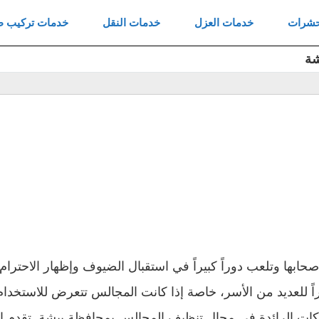
Skip
حشرات
خدمات العزل
خدمات النقل
خدمات تركيب ط
to
شة
content
بها وتلعب دوراً كبيراً في استقبال الضيوف وإظهار الاحترام 
اً للعديد من الأسر، خاصة إذا كانت المجالس تتعرض للاستخدام 
كات الرائدة في مجال تنظيف المجالس بمحافظة بيشة. تقدم ا