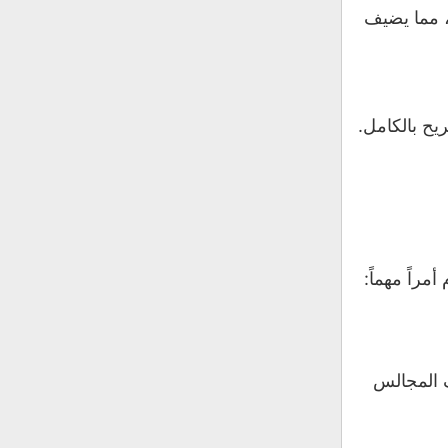
، مما يضيف
ح بالكامل.
راً مهماً:
ف المجالس