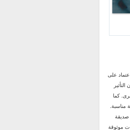
عتماد على
التأثير
رى. كما
 مناسبة.
 صديقة
ات موثوقة