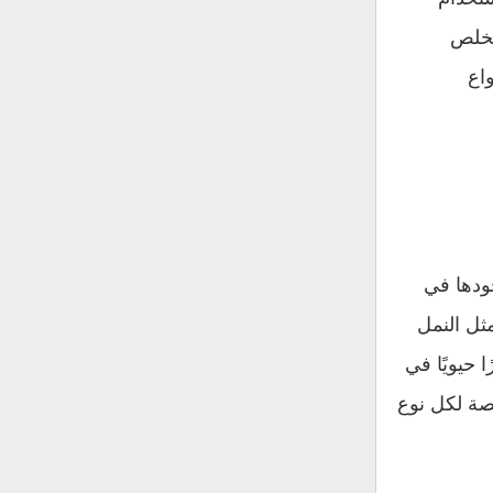
تخلص
اع
جودها في
ثل النمل
 حيويًا في
صة لكل نوع