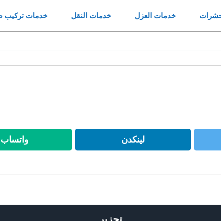
Skip
حشرات
خدمات العزل
خدمات النقل
خدمات تركيب ط
to
content
لينكدن
واتساب
لينكدن
واتس
تحزير